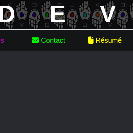
D
E
V
ls
Contact
Résumé